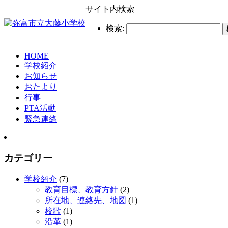
サイト内検索
検索:
HOME
学校紹介
お知らせ
おたより
行事
PTA活動
緊急連絡
カテゴリー
学校紹介
(7)
教育目標、教育方針
(2)
所在地、連絡先、地図
(1)
校歌
(1)
沿革
(1)