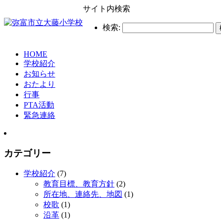
サイト内検索
検索:
HOME
学校紹介
お知らせ
おたより
行事
PTA活動
緊急連絡
カテゴリー
学校紹介
(7)
教育目標、教育方針
(2)
所在地、連絡先、地図
(1)
校歌
(1)
沿革
(1)