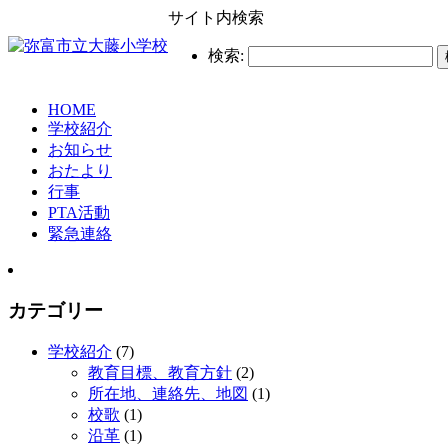
サイト内検索
検索:
HOME
学校紹介
お知らせ
おたより
行事
PTA活動
緊急連絡
カテゴリー
学校紹介
(7)
教育目標、教育方針
(2)
所在地、連絡先、地図
(1)
校歌
(1)
沿革
(1)