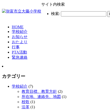
サイト内検索
検索:
HOME
学校紹介
お知らせ
おたより
行事
PTA活動
緊急連絡
カテゴリー
学校紹介
(7)
教育目標、教育方針
(2)
所在地、連絡先、地図
(1)
校歌
(1)
沿革
(1)