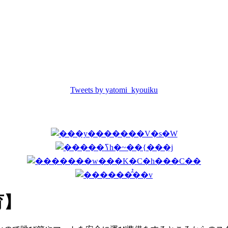
Tweets by yatomi_kyouiku
育】