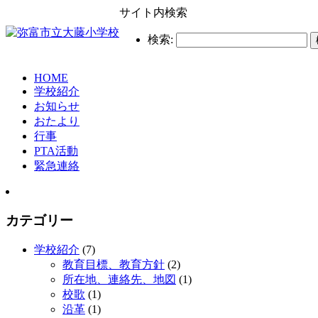
サイト内検索
検索:
HOME
学校紹介
お知らせ
おたより
行事
PTA活動
緊急連絡
カテゴリー
学校紹介
(7)
教育目標、教育方針
(2)
所在地、連絡先、地図
(1)
校歌
(1)
沿革
(1)