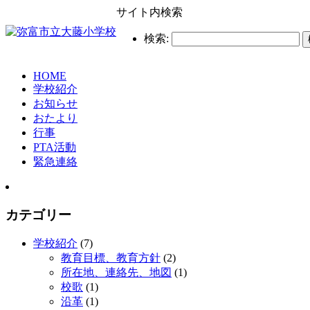
サイト内検索
検索:
HOME
学校紹介
お知らせ
おたより
行事
PTA活動
緊急連絡
カテゴリー
学校紹介
(7)
教育目標、教育方針
(2)
所在地、連絡先、地図
(1)
校歌
(1)
沿革
(1)