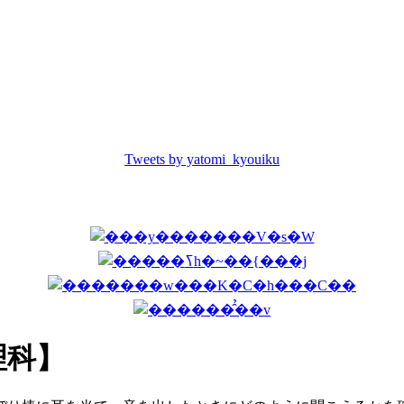
Tweets by yatomi_kyouiku
理科】