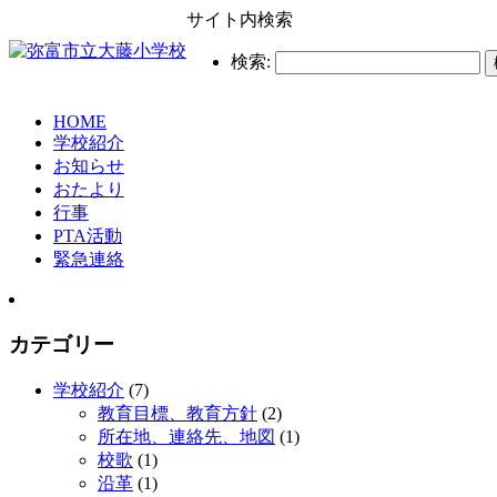
サイト内検索
検索:
HOME
学校紹介
お知らせ
おたより
行事
PTA活動
緊急連絡
カテゴリー
学校紹介
(7)
教育目標、教育方針
(2)
所在地、連絡先、地図
(1)
校歌
(1)
沿革
(1)