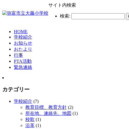
サイト内検索
検索:
HOME
学校紹介
お知らせ
おたより
行事
PTA活動
緊急連絡
カテゴリー
学校紹介
(7)
教育目標、教育方針
(2)
所在地、連絡先、地図
(1)
校歌
(1)
沿革
(1)