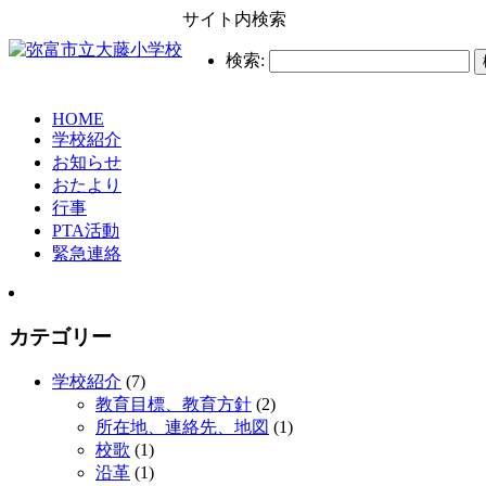
サイト内検索
検索:
HOME
学校紹介
お知らせ
おたより
行事
PTA活動
緊急連絡
カテゴリー
学校紹介
(7)
教育目標、教育方針
(2)
所在地、連絡先、地図
(1)
校歌
(1)
沿革
(1)