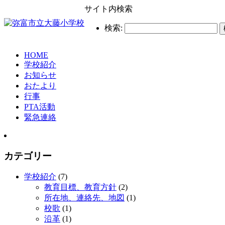
サイト内検索
検索:
HOME
学校紹介
お知らせ
おたより
行事
PTA活動
緊急連絡
カテゴリー
学校紹介
(7)
教育目標、教育方針
(2)
所在地、連絡先、地図
(1)
校歌
(1)
沿革
(1)