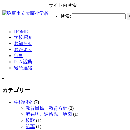
サイト内検索
検索:
HOME
学校紹介
お知らせ
おたより
行事
PTA活動
緊急連絡
カテゴリー
学校紹介
(7)
教育目標、教育方針
(2)
所在地、連絡先、地図
(1)
校歌
(1)
沿革
(1)