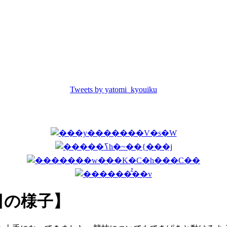
Tweets by yatomi_kyouiku
日の様子】