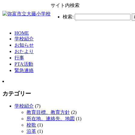
サイト内検索
検索:
HOME
学校紹介
お知らせ
おたより
行事
PTA活動
緊急連絡
カテゴリー
学校紹介
(7)
教育目標、教育方針
(2)
所在地、連絡先、地図
(1)
校歌
(1)
沿革
(1)