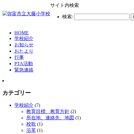
サイト内検索
検索:
HOME
学校紹介
お知らせ
おたより
行事
PTA活動
緊急連絡
カテゴリー
学校紹介
(7)
教育目標、教育方針
(2)
所在地、連絡先、地図
(1)
校歌
(1)
沿革
(1)