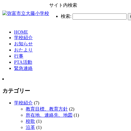
サイト内検索
検索:
HOME
学校紹介
お知らせ
おたより
行事
PTA活動
緊急連絡
カテゴリー
学校紹介
(7)
教育目標、教育方針
(2)
所在地、連絡先、地図
(1)
校歌
(1)
沿革
(1)