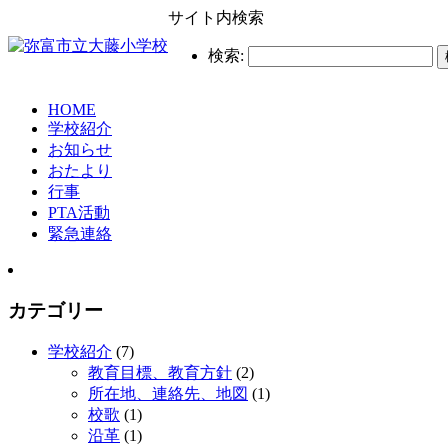
サイト内検索
検索:
HOME
学校紹介
お知らせ
おたより
行事
PTA活動
緊急連絡
カテゴリー
学校紹介
(7)
教育目標、教育方針
(2)
所在地、連絡先、地図
(1)
校歌
(1)
沿革
(1)